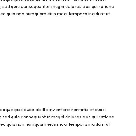
t, sed quia consequuntur magni dolores eos qui ratione
, sed quia non numquam eius modi tempora incidunt ut
que ipsa quae ab illo inventore veritatis et quasi
t, sed quia consequuntur magni dolores eos qui ratione
, sed quia non numquam eius modi tempora incidunt ut