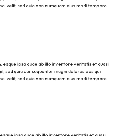
isci velit, sed quia non numquam eius modi tempora
eaque ipsa quae ab illo inventore veritatis et quasi
git, sed quia consequuntur magni dolores eos qui
isci velit, sed quia non numquam eius modi tempora
que ipsa quae ab illo inventore veritatis et quasi